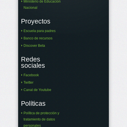
Ministerio de Educación
Nacional
Proyectos
Escuela para padres
Banco de recursos
Discover Beta
Redes
sociales
Facebook
Twitter
Canal de Youtube
Políticas
Política de protección y
tratamiento de datos
personales