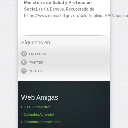
Ministerio de Salud y Protección
Social.
(s.f.). Dengue. Recuperado de
https://www.minsalud.gov.co/salud/publica/PET/pagin
Síguenos en...
FACEBOOK
TWITTER
YOUTUBE
Web Amigas
ICFES interactivo
Colombia Aprende!
Colombia Aprendiendo!