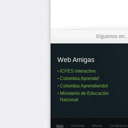
Síguenos en..
Web Amigas
ICFES interactivo
Colombia Aprende!
Colombia Aprendiendo!
Ministerio de Educación
Nacional
Inicio
Horizonte
Himnos
Contáctenos