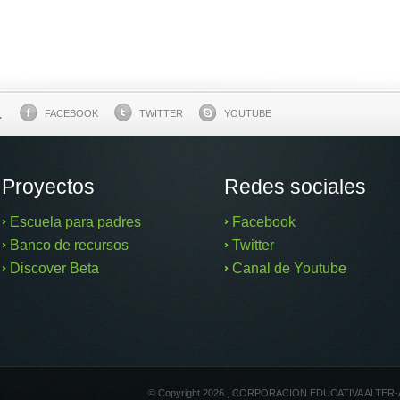
.
FACEBOOK
TWITTER
YOUTUBE
Proyectos
Redes sociales
Escuela para padres
Facebook
Banco de recursos
Twitter
Discover Beta
Canal de Youtube
© Copyright 2026 , CORPORACION EDUCATIVA ALTER-ALTE