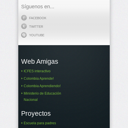
Síguenos en...
FACEBOOK
TWITTER
YOUTUBE
Web Amigas
ICFES interactivo
Colombia Aprende!
Colombia Aprendiendo!
Ministerio de Educación
Nacional
Proyectos
Escuela para padres