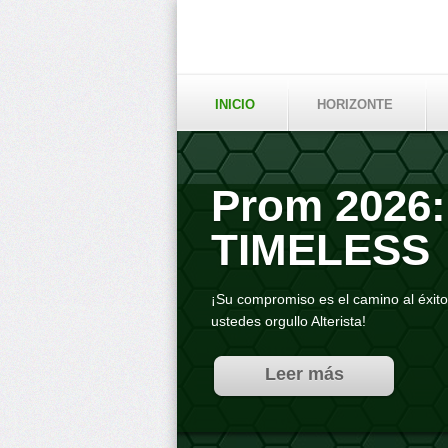
INICIO
HORIZONTE
Rat
Cat
202
Seguimos a
Pruebas S
L