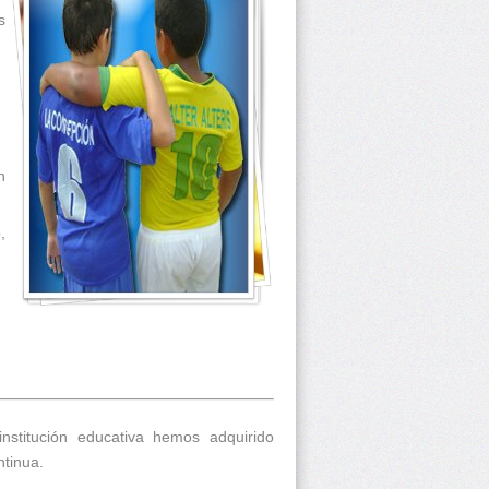
s
n
,
nstitución educativa hemos adquirido
ntinua.