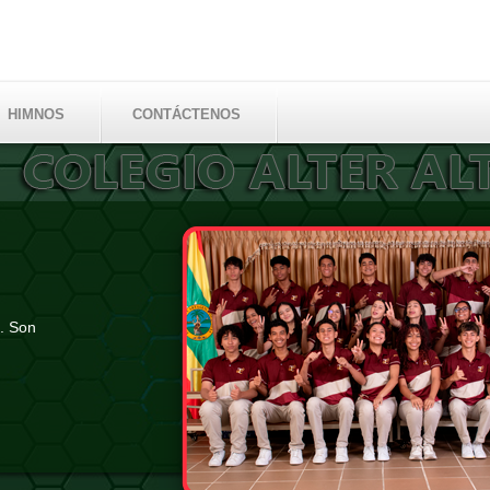
HIMNOS
CONTÁCTENOS
ificada
egoría A+
5
vanzando en los resultados de las
aber ICFES
eer más