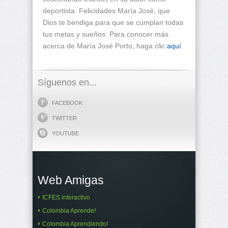
deportista. Felicidades María José, que
Dios te bendiga para que se cumplan todas
tus metas y sueños. Para conocer más
acerca de María José Porto, haga clic
aquí
.
Síguenos en...
FACEBOOK
TWITTER
YOUTUBE
Web Amigas
ICFES interactivo
Colombia Aprende!
Colombia Aprendiendo!