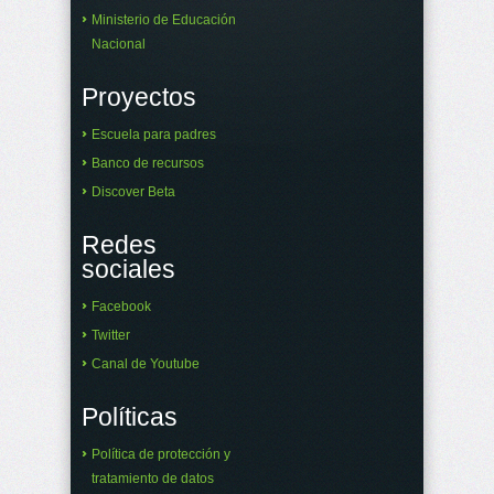
Ministerio de Educación
Nacional
Proyectos
Escuela para padres
Banco de recursos
Discover Beta
Redes
sociales
Facebook
Twitter
Canal de Youtube
Políticas
Política de protección y
tratamiento de datos