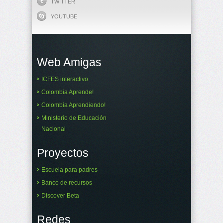
TWITTER
YOUTUBE
Web Amigas
ICFES interactivo
Colombia Aprende!
Colombia Aprendiendo!
Ministerio de Educación
Nacional
Proyectos
Escuela para padres
Banco de recursos
Discover Beta
Redes