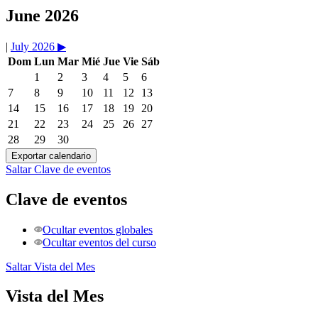
June 2026
|
July 2026
▶
Dom
Lun
Mar
Mié
Jue
Vie
Sáb
1
2
3
4
5
6
7
8
9
10
11
12
13
14
15
16
17
18
19
20
21
22
23
24
25
26
27
28
29
30
Saltar Clave de eventos
Clave de eventos
Ocultar eventos globales
Ocultar eventos del curso
Saltar Vista del Mes
Vista del Mes