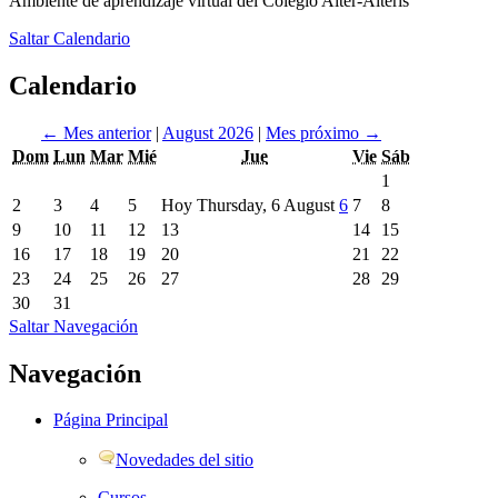
Ambiente de aprendizaje virtual del Colegio Alter-Alteris
Saltar Calendario
Calendario
←
Mes anterior
|
August 2026
|
Mes próximo
→
Dom
Lun
Mar
Mié
Jue
Vie
Sáb
1
2
3
4
5
Hoy Thursday, 6 August
6
7
8
9
10
11
12
13
14
15
16
17
18
19
20
21
22
23
24
25
26
27
28
29
30
31
Saltar Navegación
Navegación
Página Principal
Novedades del sitio
Cursos